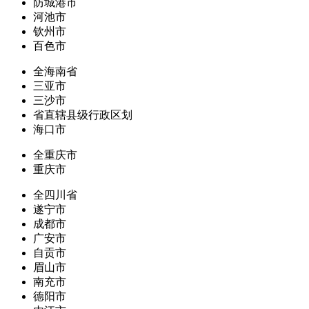
防城港市
河池市
钦州市
百色市
全海南省
三亚市
三沙市
省直辖县级行政区划
海口市
全重庆市
重庆市
全四川省
遂宁市
成都市
广安市
自贡市
眉山市
南充市
德阳市