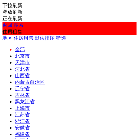
下拉刷新
释放刷新
正在刷新
返回
搜索
住房租售
地区
住房租售
默认排序
筛选
全部
北京市
天津市
河北省
山西省
内蒙古自治区
辽宁省
吉林省
黑龙江省
上海市
江苏省
浙江省
安徽省
福建省