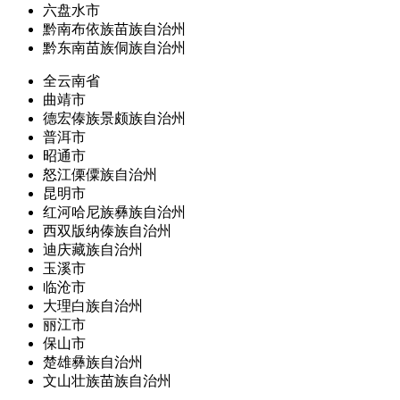
六盘水市
黔南布依族苗族自治州
黔东南苗族侗族自治州
全云南省
曲靖市
德宏傣族景颇族自治州
普洱市
昭通市
怒江傈僳族自治州
昆明市
红河哈尼族彝族自治州
西双版纳傣族自治州
迪庆藏族自治州
玉溪市
临沧市
大理白族自治州
丽江市
保山市
楚雄彝族自治州
文山壮族苗族自治州