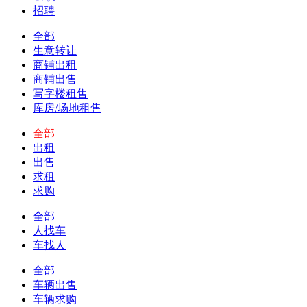
招聘
全部
生意转让
商铺出租
商铺出售
写字楼租售
库房/场地租售
全部
出租
出售
求租
求购
全部
人找车
车找人
全部
车辆出售
车辆求购