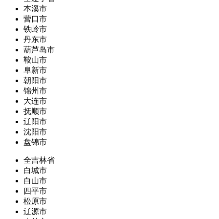
本溪市
营口市
铁岭市
丹东市
葫芦岛市
鞍山市
阜新市
朝阳市
锦州市
大连市
抚顺市
辽阳市
沈阳市
盘锦市
全吉林省
白城市
白山市
四平市
松原市
辽源市