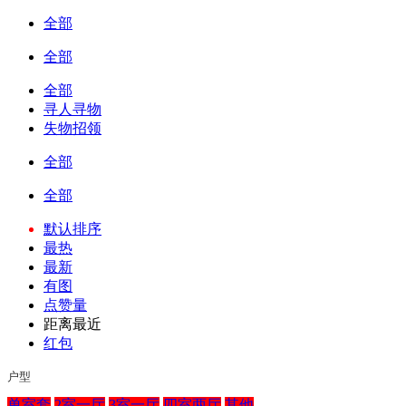
全部
全部
全部
寻人寻物
失物招领
全部
全部
默认排序
最热
最新
有图
点赞量
距离最近
红包
户型
单室套
2室一厅
3室一厅
四室两厅
其他