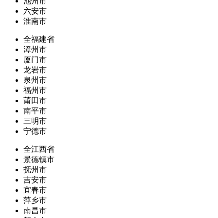
池州市
六安市
淮南市
全福建省
漳州市
厦门市
龙岩市
泉州市
福州市
莆田市
南平市
三明市
宁德市
全江西省
景德镇市
抚州市
吉安市
宜春市
萍乡市
南昌市