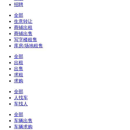
招聘
全部
生意转让
商铺出租
商铺出售
写字楼租售
库房/场地租售
全部
出租
出售
求租
求购
全部
人找车
车找人
全部
车辆出售
车辆求购