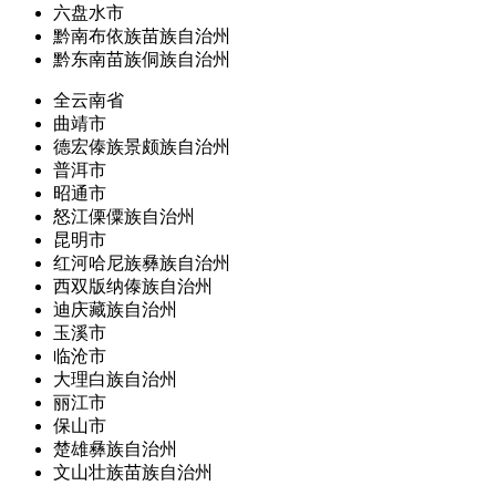
六盘水市
黔南布依族苗族自治州
黔东南苗族侗族自治州
全云南省
曲靖市
德宏傣族景颇族自治州
普洱市
昭通市
怒江傈僳族自治州
昆明市
红河哈尼族彝族自治州
西双版纳傣族自治州
迪庆藏族自治州
玉溪市
临沧市
大理白族自治州
丽江市
保山市
楚雄彝族自治州
文山壮族苗族自治州