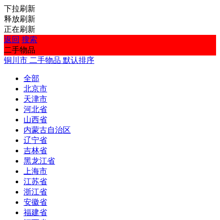
下拉刷新
释放刷新
正在刷新
返回
搜索
二手物品
铜川市
二手物品
默认排序
全部
北京市
天津市
河北省
山西省
内蒙古自治区
辽宁省
吉林省
黑龙江省
上海市
江苏省
浙江省
安徽省
福建省