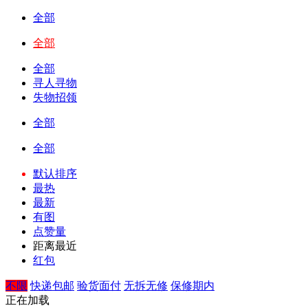
全部
全部
全部
寻人寻物
失物招领
全部
全部
默认排序
最热
最新
有图
点赞量
距离最近
红包
不限
快递包邮
验货面付
无拆无修
保修期内
正在加载