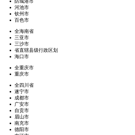
防城港市
河池市
钦州市
百色市
全海南省
三亚市
三沙市
省直辖县级行政区划
海口市
全重庆市
重庆市
全四川省
遂宁市
成都市
广安市
自贡市
眉山市
南充市
德阳市