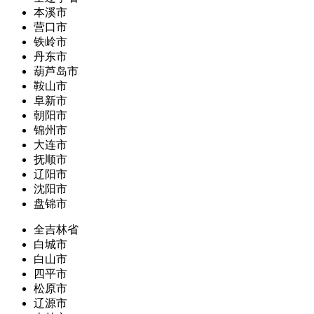
本溪市
营口市
铁岭市
丹东市
葫芦岛市
鞍山市
阜新市
朝阳市
锦州市
大连市
抚顺市
辽阳市
沈阳市
盘锦市
全吉林省
白城市
白山市
四平市
松原市
辽源市