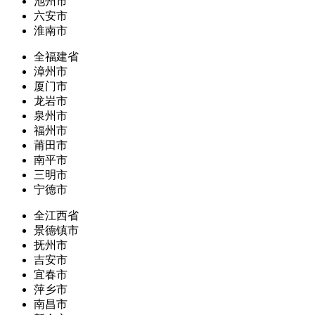
池州市
六安市
淮南市
全福建省
漳州市
厦门市
龙岩市
泉州市
福州市
莆田市
南平市
三明市
宁德市
全江西省
景德镇市
抚州市
吉安市
宜春市
萍乡市
南昌市