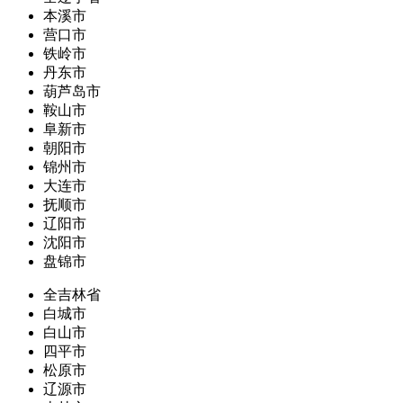
本溪市
营口市
铁岭市
丹东市
葫芦岛市
鞍山市
阜新市
朝阳市
锦州市
大连市
抚顺市
辽阳市
沈阳市
盘锦市
全吉林省
白城市
白山市
四平市
松原市
辽源市