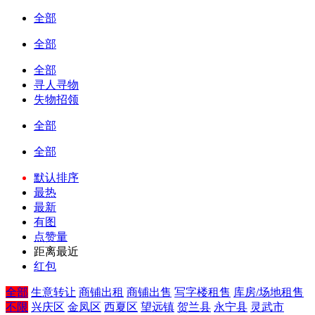
全部
全部
全部
寻人寻物
失物招领
全部
全部
默认排序
最热
最新
有图
点赞量
距离最近
红包
全部
生意转让
商铺出租
商铺出售
写字楼租售
库房/场地租售
不限
兴庆区
金凤区
西夏区
望远镇
贺兰县
永宁县
灵武市