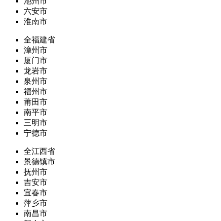
池州市
六安市
淮南市
全福建省
漳州市
厦门市
龙岩市
泉州市
福州市
莆田市
南平市
三明市
宁德市
全江西省
景德镇市
抚州市
吉安市
宜春市
萍乡市
南昌市