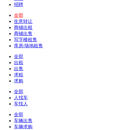
招聘
全部
生意转让
商铺出租
商铺出售
写字楼租售
库房/场地租售
全部
出租
出售
求租
求购
全部
人找车
车找人
全部
车辆出售
车辆求购