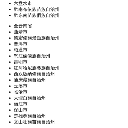
六盘水市
黔南布依族苗族自治州
黔东南苗族侗族自治州
全云南省
曲靖市
德宏傣族景颇族自治州
普洱市
昭通市
怒江傈僳族自治州
昆明市
红河哈尼族彝族自治州
西双版纳傣族自治州
迪庆藏族自治州
玉溪市
临沧市
大理白族自治州
丽江市
保山市
楚雄彝族自治州
文山壮族苗族自治州