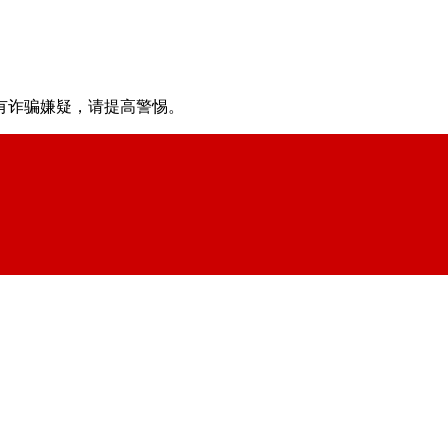
有诈骗嫌疑，请提⾼警惕。