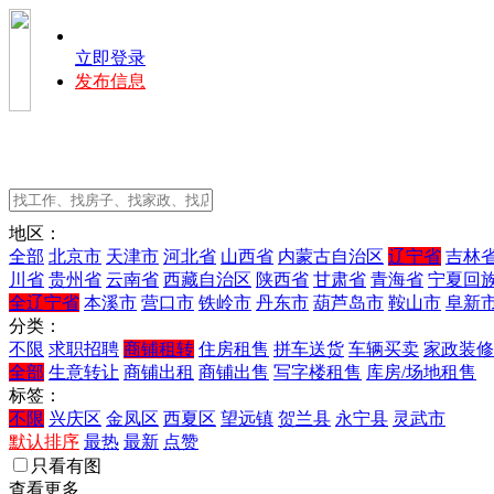
立即登录
发布信息
地区：
全部
北京市
天津市
河北省
山西省
内蒙古自治区
辽宁省
吉林
川省
贵州省
云南省
西藏自治区
陕西省
甘肃省
青海省
宁夏回
全辽宁省
本溪市
营口市
铁岭市
丹东市
葫芦岛市
鞍山市
阜新
分类：
不限
求职招聘
商铺租转
住房租售
拼车送货
车辆买卖
家政装修
全部
生意转让
商铺出租
商铺出售
写字楼租售
库房/场地租售
标签：
不限
兴庆区
金凤区
西夏区
望远镇
贺兰县
永宁县
灵武市
默认排序
最热
最新
点赞
只看有图
查看更多