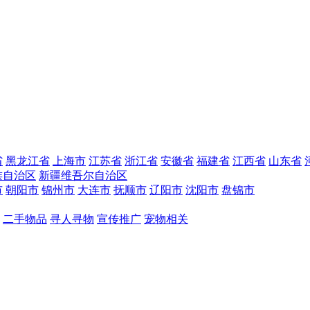
省
黑龙江省
上海市
江苏省
浙江省
安徽省
福建省
江西省
山东省
族自治区
新疆维吾尔自治区
市
朝阳市
锦州市
大连市
抚顺市
辽阳市
沈阳市
盘锦市
二手物品
寻人寻物
宣传推广
宠物相关