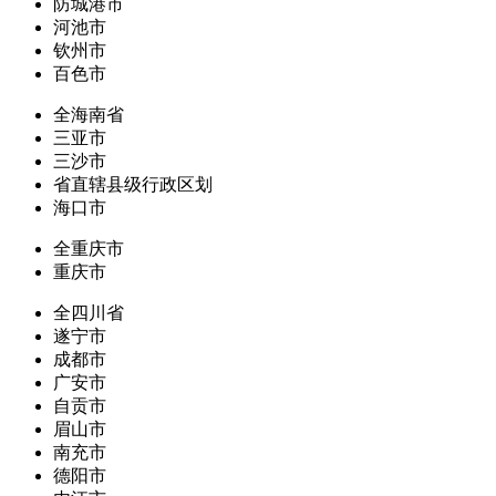
防城港市
河池市
钦州市
百色市
全海南省
三亚市
三沙市
省直辖县级行政区划
海口市
全重庆市
重庆市
全四川省
遂宁市
成都市
广安市
自贡市
眉山市
南充市
德阳市