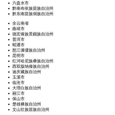
六盘水市
黔南布依族苗族自治州
黔东南苗族侗族自治州
全云南省
曲靖市
德宏傣族景颇族自治州
普洱市
昭通市
怒江傈僳族自治州
昆明市
红河哈尼族彝族自治州
西双版纳傣族自治州
迪庆藏族自治州
玉溪市
临沧市
大理白族自治州
丽江市
保山市
楚雄彝族自治州
文山壮族苗族自治州