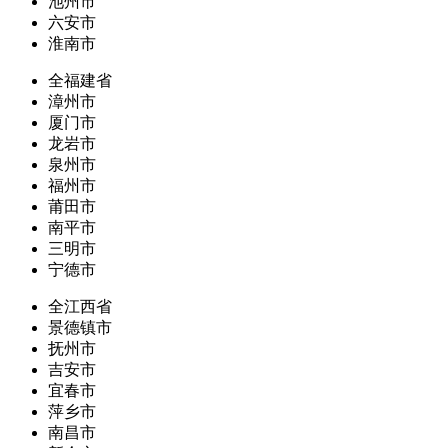
池州市
六安市
淮南市
全福建省
漳州市
厦门市
龙岩市
泉州市
福州市
莆田市
南平市
三明市
宁德市
全江西省
景德镇市
抚州市
吉安市
宜春市
萍乡市
南昌市