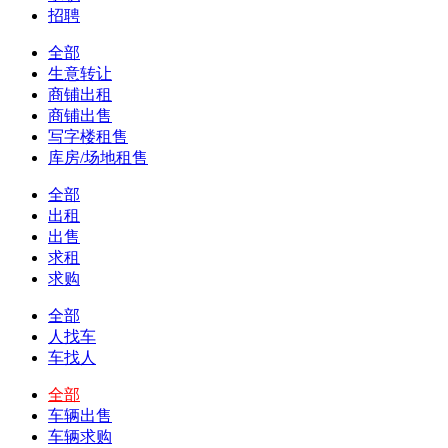
招聘
全部
生意转让
商铺出租
商铺出售
写字楼租售
库房/场地租售
全部
出租
出售
求租
求购
全部
人找车
车找人
全部
车辆出售
车辆求购