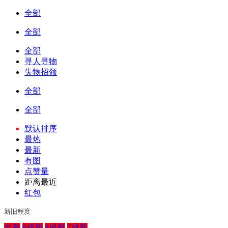
全部
全部
全部
寻人寻物
失物招领
全部
全部
默认排序
最热
最新
有图
点赞量
距离最近
红包
新旧程度
全新
9成新
8成新
7成新