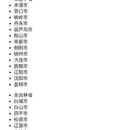
本溪市
营口市
铁岭市
丹东市
葫芦岛市
鞍山市
阜新市
朝阳市
锦州市
大连市
抚顺市
辽阳市
沈阳市
盘锦市
全吉林省
白城市
白山市
四平市
松原市
辽源市