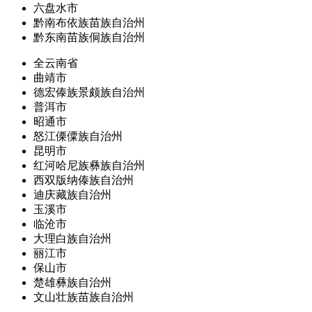
六盘水市
黔南布依族苗族自治州
黔东南苗族侗族自治州
全云南省
曲靖市
德宏傣族景颇族自治州
普洱市
昭通市
怒江傈僳族自治州
昆明市
红河哈尼族彝族自治州
西双版纳傣族自治州
迪庆藏族自治州
玉溪市
临沧市
大理白族自治州
丽江市
保山市
楚雄彝族自治州
文山壮族苗族自治州