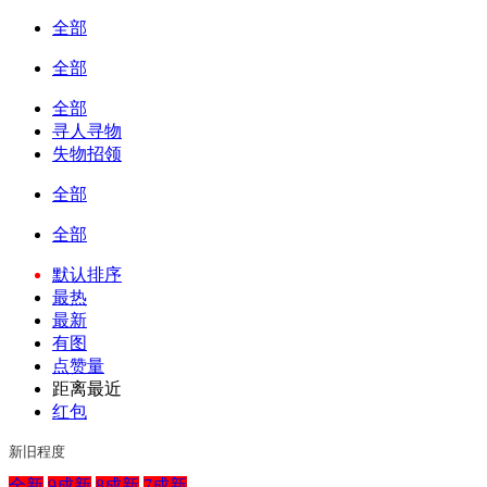
全部
全部
全部
寻人寻物
失物招领
全部
全部
默认排序
最热
最新
有图
点赞量
距离最近
红包
新旧程度
全新
9成新
8成新
7成新