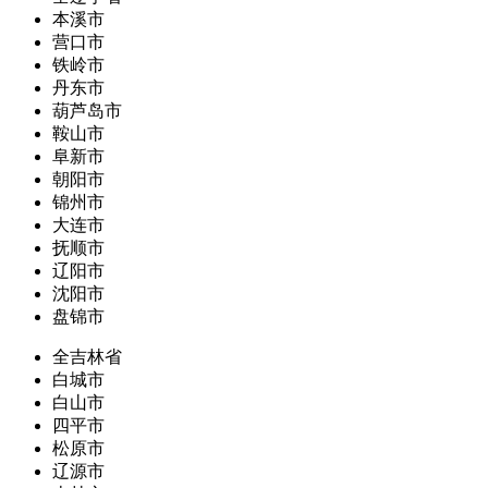
本溪市
营口市
铁岭市
丹东市
葫芦岛市
鞍山市
阜新市
朝阳市
锦州市
大连市
抚顺市
辽阳市
沈阳市
盘锦市
全吉林省
白城市
白山市
四平市
松原市
辽源市