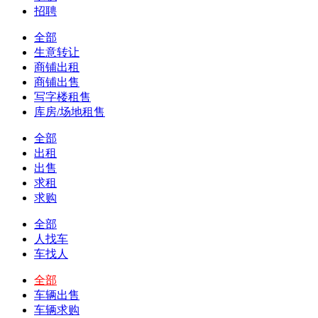
招聘
全部
生意转让
商铺出租
商铺出售
写字楼租售
库房/场地租售
全部
出租
出售
求租
求购
全部
人找车
车找人
全部
车辆出售
车辆求购