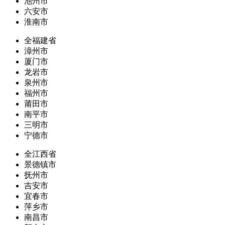
池州市
六安市
淮南市
全福建省
漳州市
厦门市
龙岩市
泉州市
福州市
莆田市
南平市
三明市
宁德市
全江西省
景德镇市
抚州市
吉安市
宜春市
萍乡市
南昌市