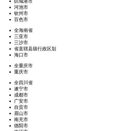
防城港市
河池市
钦州市
百色市
全海南省
三亚市
三沙市
省直辖县级行政区划
海口市
全重庆市
重庆市
全四川省
遂宁市
成都市
广安市
自贡市
眉山市
南充市
德阳市