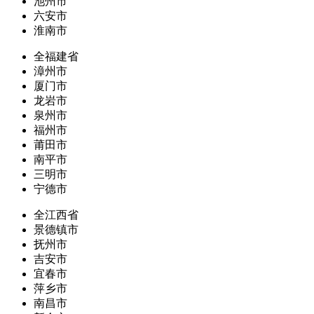
池州市
六安市
淮南市
全福建省
漳州市
厦门市
龙岩市
泉州市
福州市
莆田市
南平市
三明市
宁德市
全江西省
景德镇市
抚州市
吉安市
宜春市
萍乡市
南昌市