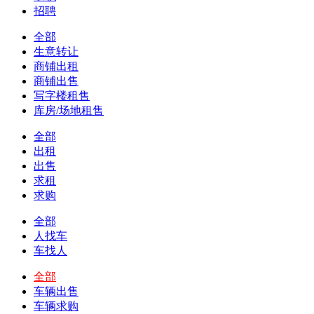
招聘
全部
生意转让
商铺出租
商铺出售
写字楼租售
库房/场地租售
全部
出租
出售
求租
求购
全部
人找车
车找人
全部
车辆出售
车辆求购