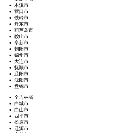
本溪市
营口市
铁岭市
丹东市
葫芦岛市
鞍山市
阜新市
朝阳市
锦州市
大连市
抚顺市
辽阳市
沈阳市
盘锦市
全吉林省
白城市
白山市
四平市
松原市
辽源市