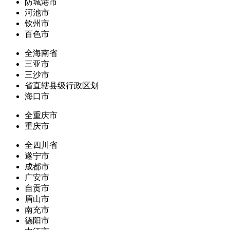
防城港市
河池市
钦州市
百色市
全海南省
三亚市
三沙市
省直辖县级行政区划
海口市
全重庆市
重庆市
全四川省
遂宁市
成都市
广安市
自贡市
眉山市
南充市
德阳市