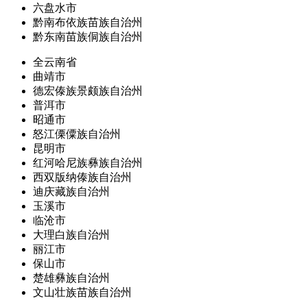
六盘水市
黔南布依族苗族自治州
黔东南苗族侗族自治州
全云南省
曲靖市
德宏傣族景颇族自治州
普洱市
昭通市
怒江傈僳族自治州
昆明市
红河哈尼族彝族自治州
西双版纳傣族自治州
迪庆藏族自治州
玉溪市
临沧市
大理白族自治州
丽江市
保山市
楚雄彝族自治州
文山壮族苗族自治州