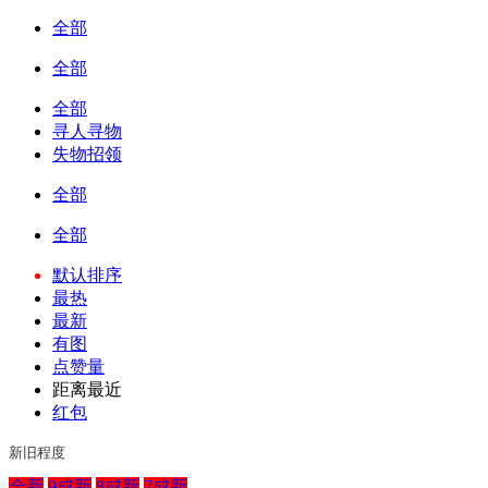
全部
全部
全部
寻人寻物
失物招领
全部
全部
默认排序
最热
最新
有图
点赞量
距离最近
红包
新旧程度
全新
9成新
8成新
7成新