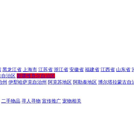
省
黑龙江省
上海市
江苏省
浙江省
安徽省
福建省
江西省
山东省
族自治区
新疆维吾尔自治区
治州
伊犁哈萨克自治州
阿克苏地区
阿勒泰地区
博尔塔拉蒙古自
二手物品
寻人寻物
宣传推广
宠物相关