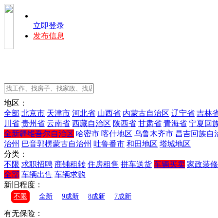
立即登录
发布信息
地区：
全部
北京市
天津市
河北省
山西省
内蒙古自治区
辽宁省
吉林
川省
贵州省
云南省
西藏自治区
陕西省
甘肃省
青海省
宁夏回
全新疆维吾尔自治区
哈密市
喀什地区
乌鲁木齐市
昌吉回族自
治州
巴音郭楞蒙古自治州
吐鲁番市
和田地区
塔城地区
分类：
不限
求职招聘
商铺租转
住房租售
拼车送货
车辆买卖
家政装修
全部
车辆出售
车辆求购
新旧程度：
不限
全新
9成新
8成新
7成新
有无保险：