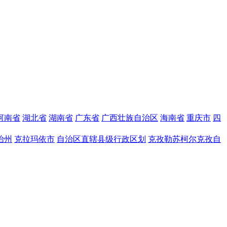
河南省
湖北省
湖南省
广东省
广西壮族自治区
海南省
重庆市
四
治州
克拉玛依市
自治区直辖县级行政区划
克孜勒苏柯尔克孜自