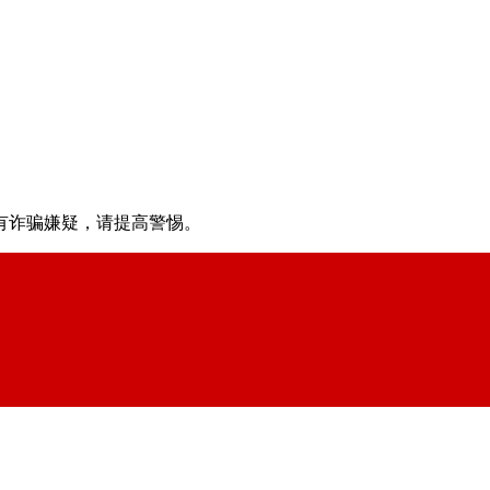
有诈骗嫌疑，请提⾼警惕。