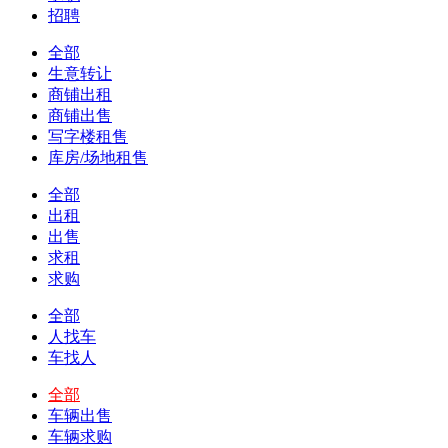
招聘
全部
生意转让
商铺出租
商铺出售
写字楼租售
库房/场地租售
全部
出租
出售
求租
求购
全部
人找车
车找人
全部
车辆出售
车辆求购