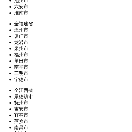
池州市
六安市
淮南市
全福建省
漳州市
厦门市
龙岩市
泉州市
福州市
莆田市
南平市
三明市
宁德市
全江西省
景德镇市
抚州市
吉安市
宜春市
萍乡市
南昌市