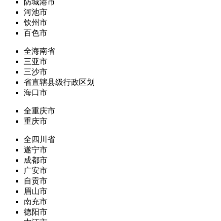
防城港市
河池市
钦州市
百色市
全海南省
三亚市
三沙市
省直辖县级行政区划
海口市
全重庆市
重庆市
全四川省
遂宁市
成都市
广安市
自贡市
眉山市
南充市
德阳市