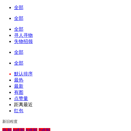
全部
全部
全部
寻人寻物
失物招领
全部
全部
默认排序
最热
最新
有图
点赞量
距离最近
红包
新旧程度
全新
9成新
8成新
7成新