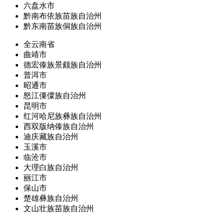
六盘水市
黔南布依族苗族自治州
黔东南苗族侗族自治州
全云南省
曲靖市
德宏傣族景颇族自治州
普洱市
昭通市
怒江傈僳族自治州
昆明市
红河哈尼族彝族自治州
西双版纳傣族自治州
迪庆藏族自治州
玉溪市
临沧市
大理白族自治州
丽江市
保山市
楚雄彝族自治州
文山壮族苗族自治州