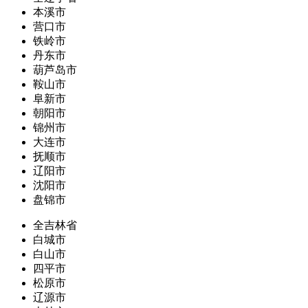
本溪市
营口市
铁岭市
丹东市
葫芦岛市
鞍山市
阜新市
朝阳市
锦州市
大连市
抚顺市
辽阳市
沈阳市
盘锦市
全吉林省
白城市
白山市
四平市
松原市
辽源市