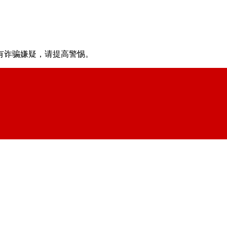
有诈骗嫌疑，请提⾼警惕。