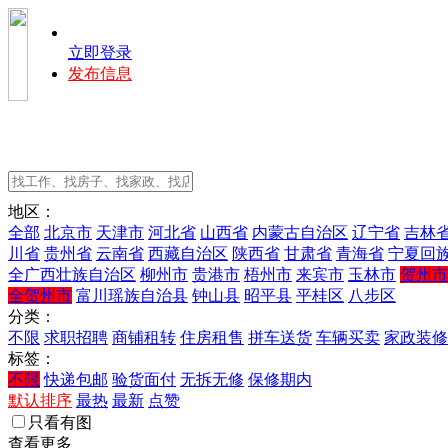
立即登录
发布信息
地区：
全部
北京市
天津市
河北省
山西省
内蒙古自治区
辽宁省
吉林
川省
贵州省
云南省
西藏自治区
陕西省
甘肃省
青海省
宁夏回
全广西壮族自治区
柳州市
贵港市
梧州市
来宾市
玉林市
贺州市
全贺州市
富川瑶族自治县
钟山县
昭平县
平桂区
八步区
分类：
不限
求职招聘
商铺租转
住房租售
拼车送货
车辆买卖
家政装修
标签：
不限
快递包邮
验货面付
无拆无修
保修期内
默认排序
最热
最新
点赞
只看有图
查看更多