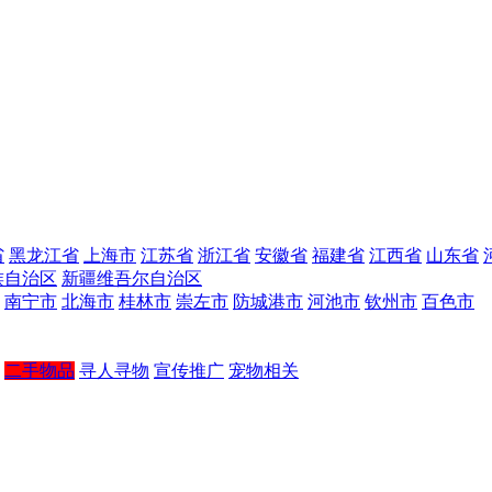
省
黑龙江省
上海市
江苏省
浙江省
安徽省
福建省
江西省
山东省
族自治区
新疆维吾尔自治区
南宁市
北海市
桂林市
崇左市
防城港市
河池市
钦州市
百色市
二手物品
寻人寻物
宣传推广
宠物相关