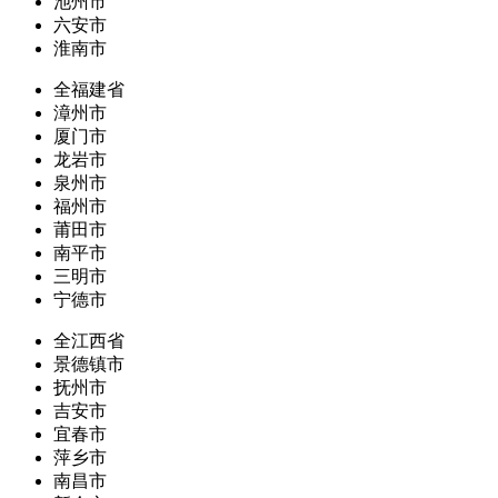
池州市
六安市
淮南市
全福建省
漳州市
厦门市
龙岩市
泉州市
福州市
莆田市
南平市
三明市
宁德市
全江西省
景德镇市
抚州市
吉安市
宜春市
萍乡市
南昌市