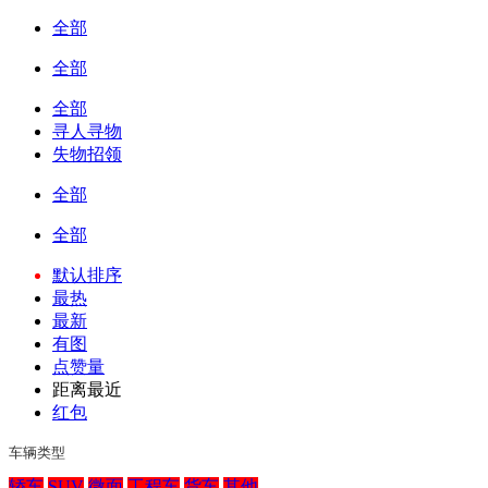
全部
全部
全部
寻人寻物
失物招领
全部
全部
默认排序
最热
最新
有图
点赞量
距离最近
红包
车辆类型
轿车
SUV
微面
工程车
货车
其他