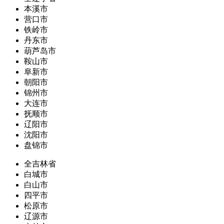
本溪市
营口市
铁岭市
丹东市
葫芦岛市
鞍山市
阜新市
朝阳市
锦州市
大连市
抚顺市
辽阳市
沈阳市
盘锦市
全吉林省
白城市
白山市
四平市
松原市
辽源市