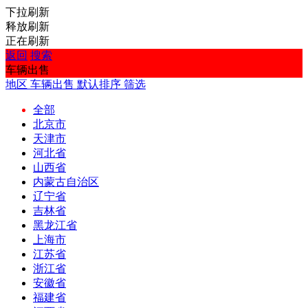
下拉刷新
释放刷新
正在刷新
返回
搜索
车辆出售
地区
车辆出售
默认排序
筛选
全部
北京市
天津市
河北省
山西省
内蒙古自治区
辽宁省
吉林省
黑龙江省
上海市
江苏省
浙江省
安徽省
福建省