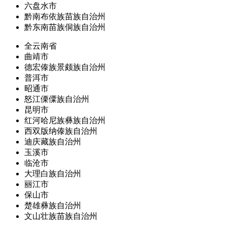
六盘水市
黔南布依族苗族自治州
黔东南苗族侗族自治州
全云南省
曲靖市
德宏傣族景颇族自治州
普洱市
昭通市
怒江傈僳族自治州
昆明市
红河哈尼族彝族自治州
西双版纳傣族自治州
迪庆藏族自治州
玉溪市
临沧市
大理白族自治州
丽江市
保山市
楚雄彝族自治州
文山壮族苗族自治州