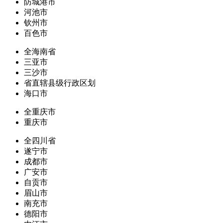
防城港市
河池市
钦州市
百色市
全海南省
三亚市
三沙市
省直辖县级行政区划
海口市
全重庆市
重庆市
全四川省
遂宁市
成都市
广安市
自贡市
眉山市
南充市
德阳市