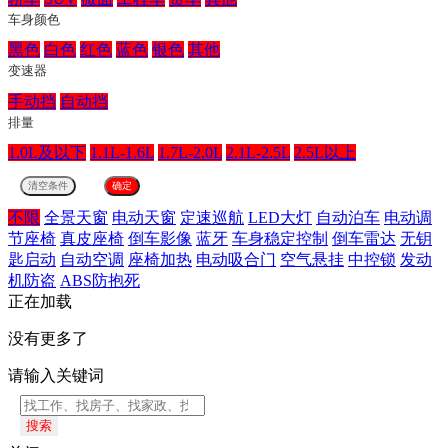
车身颜色
黑色
白色
红色
蓝色
银色
其他
变速器
手动挡
自动挡
排量
1.0L及以下
1.1L-1.6L
1.7L-2.0L
2.1L-2.5L
2.5L以上
不限
全景天窗
电动天窗
定速巡航
LED大灯
自动泊车
电动调
节座椅
真皮座椅
倒车影像
蓝牙
车身稳定控制
倒车雷达
无钥
匙启动
自动空调
座椅加热
电动吸合门
空气悬挂
中控锁
发动
机防盗
ABS防抱死
正在加载
没有更多了
请输入关键词
搜索