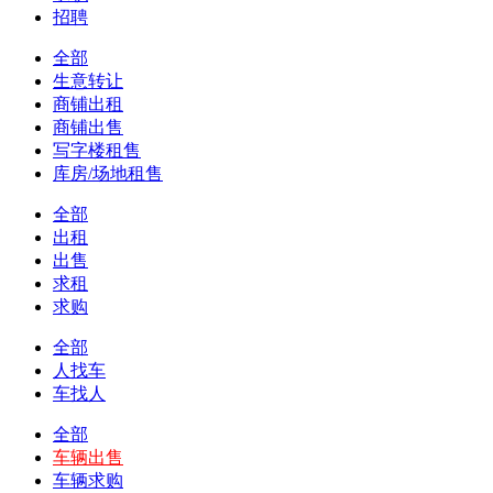
招聘
全部
生意转让
商铺出租
商铺出售
写字楼租售
库房/场地租售
全部
出租
出售
求租
求购
全部
人找车
车找人
全部
车辆出售
车辆求购