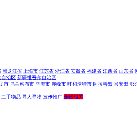
省
黑龙江省
上海市
江苏省
浙江省
安徽省
福建省
江西省
山东省
族自治区
新疆维吾尔自治区
辽市
乌兰察布市
乌海市
赤峰市
呼和浩特市
阿拉善盟
兴安盟
鄂
二手物品
寻人寻物
宣传推广
宠物相关