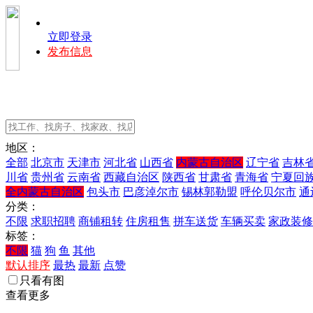
立即登录
发布信息
地区：
全部
北京市
天津市
河北省
山西省
内蒙古自治区
辽宁省
吉林
川省
贵州省
云南省
西藏自治区
陕西省
甘肃省
青海省
宁夏回
全内蒙古自治区
包头市
巴彦淖尔市
锡林郭勒盟
呼伦贝尔市
通
分类：
不限
求职招聘
商铺租转
住房租售
拼车送货
车辆买卖
家政装修
标签：
不限
猫
狗
鱼
其他
默认排序
最热
最新
点赞
只看有图
查看更多