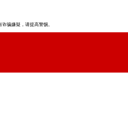
有诈骗嫌疑，请提⾼警惕。