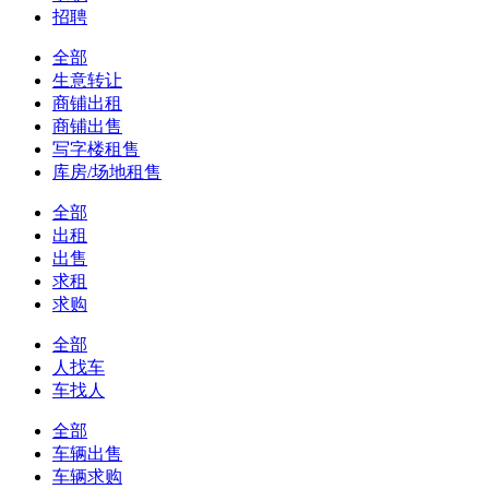
招聘
全部
生意转让
商铺出租
商铺出售
写字楼租售
库房/场地租售
全部
出租
出售
求租
求购
全部
人找车
车找人
全部
车辆出售
车辆求购