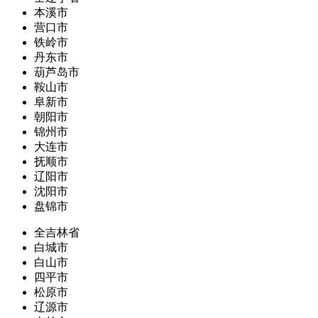
本溪市
营口市
铁岭市
丹东市
葫芦岛市
鞍山市
阜新市
朝阳市
锦州市
大连市
抚顺市
辽阳市
沈阳市
盘锦市
全吉林省
白城市
白山市
四平市
松原市
辽源市