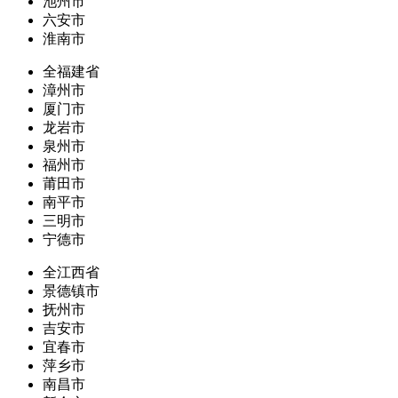
池州市
六安市
淮南市
全福建省
漳州市
厦门市
龙岩市
泉州市
福州市
莆田市
南平市
三明市
宁德市
全江西省
景德镇市
抚州市
吉安市
宜春市
萍乡市
南昌市