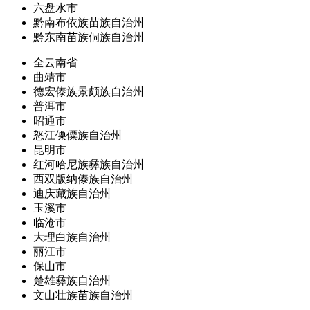
六盘水市
黔南布依族苗族自治州
黔东南苗族侗族自治州
全云南省
曲靖市
德宏傣族景颇族自治州
普洱市
昭通市
怒江傈僳族自治州
昆明市
红河哈尼族彝族自治州
西双版纳傣族自治州
迪庆藏族自治州
玉溪市
临沧市
大理白族自治州
丽江市
保山市
楚雄彝族自治州
文山壮族苗族自治州