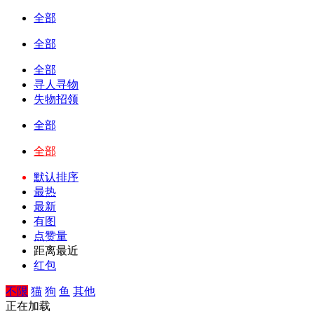
全部
全部
全部
寻人寻物
失物招领
全部
全部
默认排序
最热
最新
有图
点赞量
距离最近
红包
不限
猫
狗
鱼
其他
正在加载