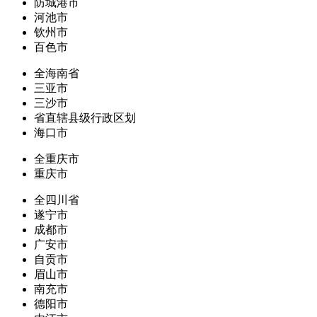
防城港市
河池市
钦州市
百色市
全海南省
三亚市
三沙市
省直辖县级行政区划
海口市
全重庆市
重庆市
全四川省
遂宁市
成都市
广安市
自贡市
眉山市
南充市
德阳市