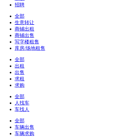
招聘
全部
生意转让
商铺出租
商铺出售
写字楼租售
库房/场地租售
全部
出租
出售
求租
求购
全部
人找车
车找人
全部
车辆出售
车辆求购