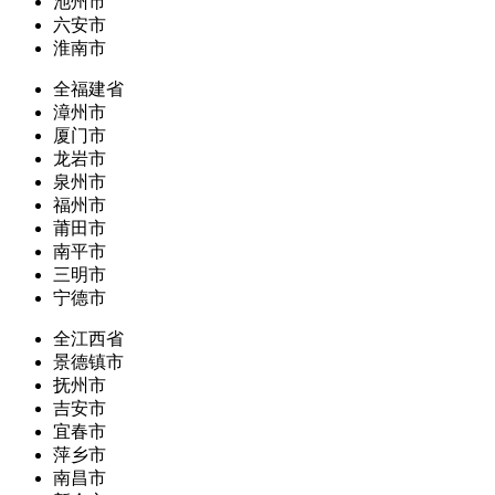
池州市
六安市
淮南市
全福建省
漳州市
厦门市
龙岩市
泉州市
福州市
莆田市
南平市
三明市
宁德市
全江西省
景德镇市
抚州市
吉安市
宜春市
萍乡市
南昌市