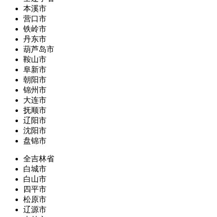
本溪市
营口市
铁岭市
丹东市
葫芦岛市
鞍山市
阜新市
朝阳市
锦州市
大连市
抚顺市
辽阳市
沈阳市
盘锦市
全吉林省
白城市
白山市
四平市
松原市
辽源市