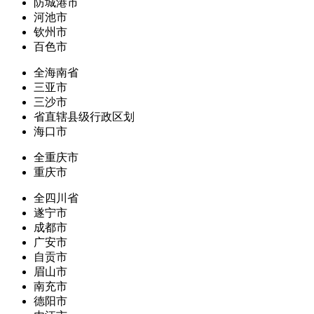
防城港市
河池市
钦州市
百色市
全海南省
三亚市
三沙市
省直辖县级行政区划
海口市
全重庆市
重庆市
全四川省
遂宁市
成都市
广安市
自贡市
眉山市
南充市
德阳市