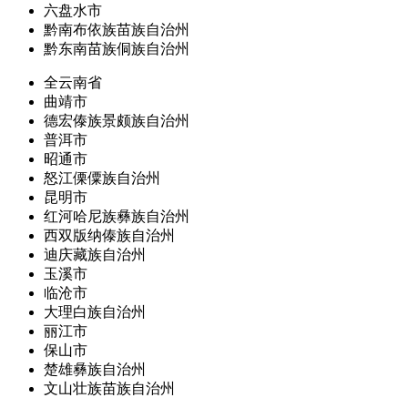
六盘水市
黔南布依族苗族自治州
黔东南苗族侗族自治州
全云南省
曲靖市
德宏傣族景颇族自治州
普洱市
昭通市
怒江傈僳族自治州
昆明市
红河哈尼族彝族自治州
西双版纳傣族自治州
迪庆藏族自治州
玉溪市
临沧市
大理白族自治州
丽江市
保山市
楚雄彝族自治州
文山壮族苗族自治州