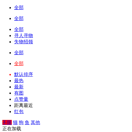
全部
全部
全部
寻人寻物
失物招领
全部
全部
默认排序
最热
最新
有图
点赞量
距离最近
红包
不限
猫
狗
鱼
其他
正在加载