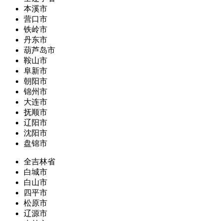
本溪市
营口市
铁岭市
丹东市
葫芦岛市
鞍山市
阜新市
朝阳市
锦州市
大连市
抚顺市
辽阳市
沈阳市
盘锦市
全吉林省
白城市
白山市
四平市
松原市
辽源市