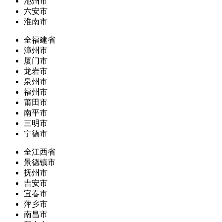
池州市
六安市
淮南市
全福建省
漳州市
厦门市
龙岩市
泉州市
福州市
莆田市
南平市
三明市
宁德市
全江西省
景德镇市
抚州市
吉安市
宜春市
萍乡市
南昌市