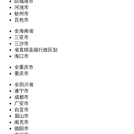
防城港市
河池市
钦州市
百色市
全海南省
三亚市
三沙市
省直辖县级行政区划
海口市
全重庆市
重庆市
全四川省
遂宁市
成都市
广安市
自贡市
眉山市
南充市
德阳市