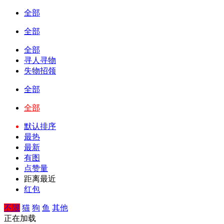
全部
全部
全部
寻人寻物
失物招领
全部
全部
默认排序
最热
最新
有图
点赞量
距离最近
红包
不限
猫
狗
鱼
其他
正在加载