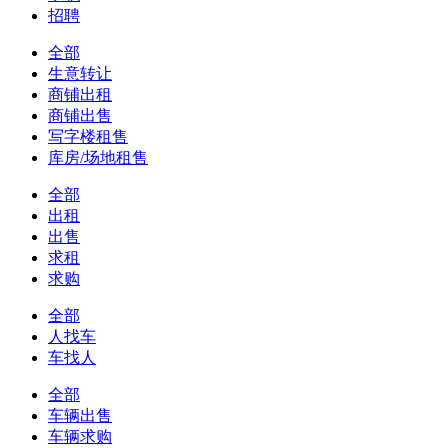
招聘
全部
生意转让
商铺出租
商铺出售
写字楼租售
库房/场地租售
全部
出租
出售
求租
求购
全部
人找车
车找人
全部
车辆出售
车辆求购