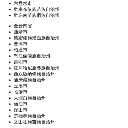
六盘水市
黔南布依族苗族自治州
黔东南苗族侗族自治州
全云南省
曲靖市
德宏傣族景颇族自治州
普洱市
昭通市
怒江傈僳族自治州
昆明市
红河哈尼族彝族自治州
西双版纳傣族自治州
迪庆藏族自治州
玉溪市
临沧市
大理白族自治州
丽江市
保山市
楚雄彝族自治州
文山壮族苗族自治州