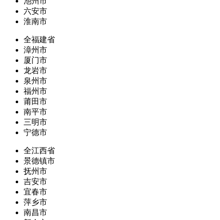
池州市
六安市
淮南市
全福建省
漳州市
厦门市
龙岩市
泉州市
福州市
莆田市
南平市
三明市
宁德市
全江西省
景德镇市
抚州市
吉安市
宜春市
萍乡市
南昌市