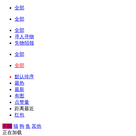
全部
全部
全部
寻人寻物
失物招领
全部
全部
默认排序
最热
最新
有图
点赞量
距离最近
红包
不限
猫
狗
鱼
其他
正在加载