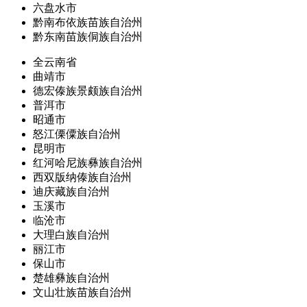
六盘水市
黔南布依族苗族自治州
黔东南苗族侗族自治州
全云南省
曲靖市
德宏傣族景颇族自治州
普洱市
昭通市
怒江傈僳族自治州
昆明市
红河哈尼族彝族自治州
西双版纳傣族自治州
迪庆藏族自治州
玉溪市
临沧市
大理白族自治州
丽江市
保山市
楚雄彝族自治州
文山壮族苗族自治州