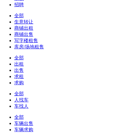
招聘
全部
生意转让
商铺出租
商铺出售
写字楼租售
库房/场地租售
全部
出租
出售
求租
求购
全部
人找车
车找人
全部
车辆出售
车辆求购