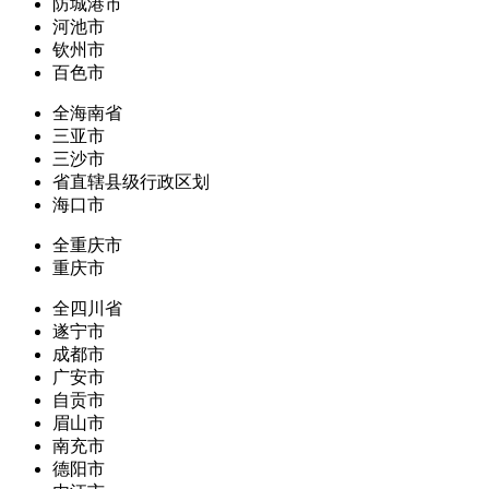
防城港市
河池市
钦州市
百色市
全海南省
三亚市
三沙市
省直辖县级行政区划
海口市
全重庆市
重庆市
全四川省
遂宁市
成都市
广安市
自贡市
眉山市
南充市
德阳市