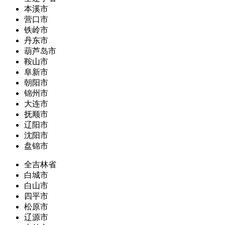
本溪市
营口市
铁岭市
丹东市
葫芦岛市
鞍山市
阜新市
朝阳市
锦州市
大连市
抚顺市
辽阳市
沈阳市
盘锦市
全吉林省
白城市
白山市
四平市
松原市
辽源市