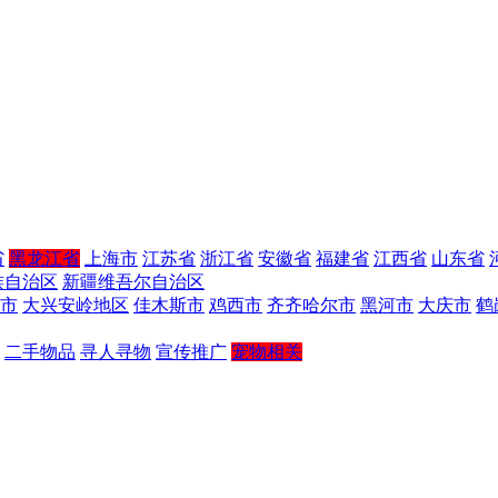
省
黑龙江省
上海市
江苏省
浙江省
安徽省
福建省
江西省
山东省
族自治区
新疆维吾尔自治区
市
大兴安岭地区
佳木斯市
鸡西市
齐齐哈尔市
黑河市
大庆市
鹤
二手物品
寻人寻物
宣传推广
宠物相关