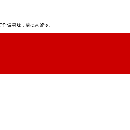
有诈骗嫌疑，请提⾼警惕。