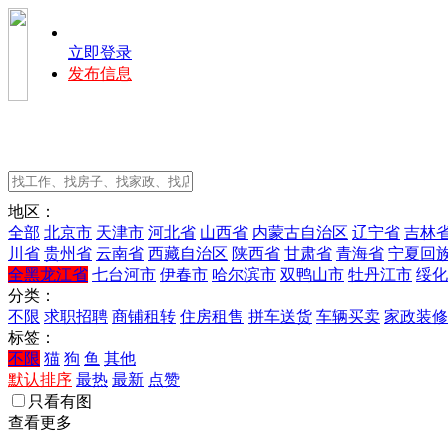
立即登录
发布信息
地区：
全部
北京市
天津市
河北省
山西省
内蒙古自治区
辽宁省
吉林
川省
贵州省
云南省
西藏自治区
陕西省
甘肃省
青海省
宁夏回
全黑龙江省
七台河市
伊春市
哈尔滨市
双鸭山市
牡丹江市
绥化
分类：
不限
求职招聘
商铺租转
住房租售
拼车送货
车辆买卖
家政装修
标签：
不限
猫
狗
鱼
其他
默认排序
最热
最新
点赞
只看有图
查看更多